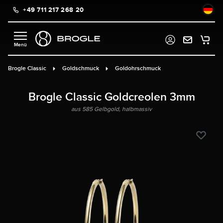
+49 711 217 268 20
alt springen
Brogle Classic
Goldschmuck
Goldohrschmuck
Brogle Classic Goldcreolen 3mm
aus 585 Gelbgold, halbmassiv