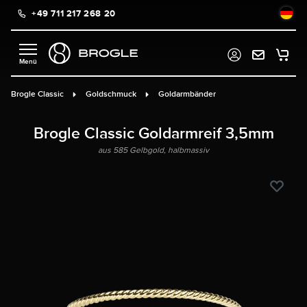
+49 711 217 268 20
alt springen
Brogle Classic
Goldschmuck
Goldarmbänder
Brogle Classic Goldarmreif 3,5mm
aus 585 Gelbgold, halbmassiv