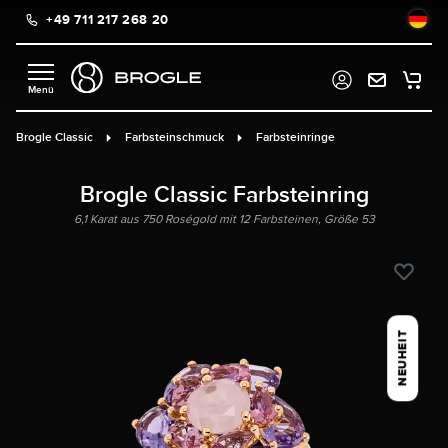
+49 711 217 268 20
alt springen
Brogle Classic
Farbsteinschmuck
Farbsteinringe
Brogle Classic Farbsteinring
6,1 Karat aus 750 Roségold mit 12 Farbsteinen, Größe 53
NEUHEIT