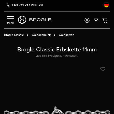
+49 711 217 268 20
alt springen
Brogle Classic
Goldschmuck
Goldketten
Brogle Classic Erbskette 11mm
aus 585 Weißgold, halbmassiv