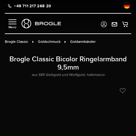
+49 711 217 268 20
alt springen
Brogle Classic
Goldschmuck
Goldarmbänder
Brogle Classic Bicolor Ringelarmband
9,5mm
aus 585 Gelbgold und Weißgold, halbmassiv