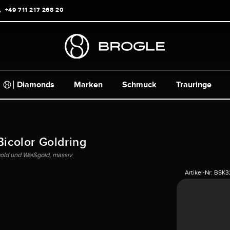
+49 711 217 268 20
Diamonds
Marken
Schmuck
Trauringe
Bicolor Goldring
old und Weißgold, massiv
Artikel-Nr:
BSK32