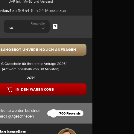
UVP inkl. MwSt. und Versand
enkauf
ab 159,54 € in 24 Monatsraten
Ringgröße
ISANGEBOT UNVERBINDLICH ANFRAGEN
 € Gutschein für Ihre erste Anfrage 2026*
(Antwort innerhalb von 30 Minuten)
oder
IN DEN WARENKORB
nkonto werden bei einem
766 Rewards
ards gutgeschrieben
fon bestellen: