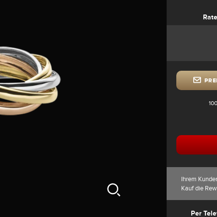
Rat
PRE
100
Ihrem Kunde
Kauf die Rew
Per Tele