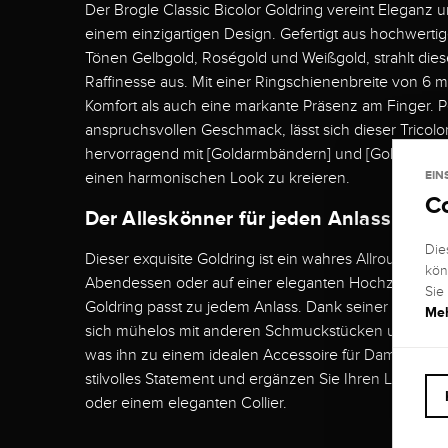
Der Brogle Classic Bicolor Goldring vereint Eleganz un
einem einzigartigen Design. Gefertigt aus hochwerti
Tönen Gelbgold, Roségold und Weißgold, strahlt di
Raffinesse aus. Mit einer Ringschienenbreite von 6 m
Komfort als auch eine markante Präsenz am Finger. Pe
anspruchsvollen Geschmack, lässt sich dieser Tricolo
hervorragend mit [Goldarmbändern] und [Goldketten
EIN
einen harmonischen Look zu kreieren.
C
Der Alleskönner für jeden Anlass
Die
Dieser exquisite Goldring ist ein wahres Allround-Tal
kön
Abendessen oder auf einer eleganten Hochzeit – der 
Sie
Goldring passt zu jedem Anlass. Dank seiner tricolor 
Meh
sich mühelos mit anderen Schmuckstücken und Leg
was ihn zu einem idealen Accessoire für Damen mach
stilvolles Statement und ergänzen Sie Ihren Look mi
oder einem eleganten Collier.