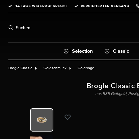
14 TAGE WIDERRUFSRECHT
VERSICHERTER VERSAND
springen
Zur Hauptnavigation springen
Suchen
Selection
Classic
Brogle Classic
Goldschmuck
Goldringe
Brogle Classic 
aus 585 Gelbgold, Roség