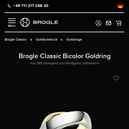
+49 711 217 268 20
alt springen
Brogle Classic
Goldschmuck
Goldringe
Brogle Classic Bicolor Goldring
aus 585 Gelbgold und Weißgold, halbmassiv