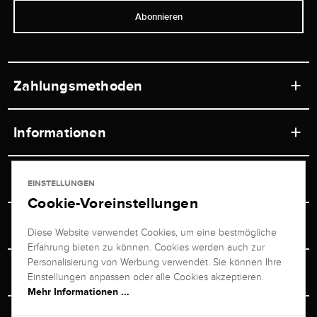
Abonnieren
Zahlungsmethoden
Informationen
Werkstätten
Service
EINSTELLUNGEN
Ladengeschäft
Cookie-Voreinstellungen
Kontakt
Juwelier Brogle
Versand & Zahlung
Diese Website verwendet Cookies, um eine bestmögliche
Newsletterabmeldung
Erfahrung bieten zu können. Cookies werden auch zur
Ratgeber
Über uns
Personalisierung von Werbung verwendet. Sie können Ihre
Persönlicher Berater
Retouren-Service
Einstellungen anpassen oder alle Cookies akzeptieren.
Unternehmen
Mehr Informationen ...
Größenberater
+49 711 217 268 20