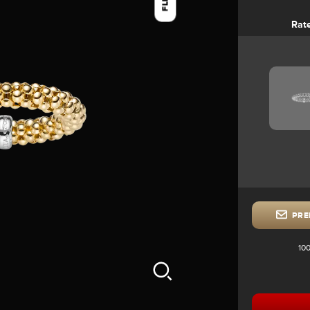
FLEX
Rat
PRE
100