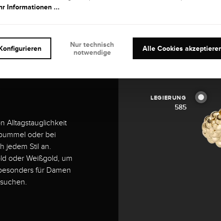
r Informationen ...
ein Meisterwerk aus 585
eindruckt mit seinem
 Mit einer Ringschiene
Nur technisch
den Anlass. Dieser
Konfigurieren
Alle Cookies akzeptiere
notwendige
s. Entdecken Sie
 harmonisches
LEGIERUNG
585
n Alltagstauglichkeit
sbummel oder bei
h jedem Stil an.
ld oder Weißgold, um
t besonders für Damen
 suchen.