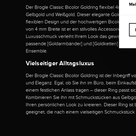
Meh
Der Brogle Classic Bicolor Goldring flexibel 4mm ist 
Gelbgold und Weißgold. Dieser elegante Goldring be
flexiblen Design und der hochwertigen Bicolor-Optik.
von 4 mm Breite ist er ein stilvolles Accessoire für je
Luxusschmuck verleiht Ihrem Look das gewisse Etwa
passende [Goldarmbänder] und [Goldketten] für ein
Ensemble.
Vielseitiger Alltagsluxus
Der Brogle Classic Bicolor Goldring ist der Inbegriff vo
und Eleganz. Egal, ob Sie ihn im Büro, beim Einkauf
einem festlichen Anlass tragen – dieser Ring passt sic
Kombinieren Sie ihn mit Schmuckstücken aus Gelbgo
Ihren persönlichen Look zu kreieren. Dieser Ring is
geeignet, die nach einem vielseitigen Schmuckstück