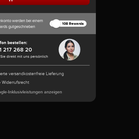
nkonto werden bei einem
108 Rewards
ards gutgeschrieben
fon bestellen:
1 217 268 20
Sie direkt mit uns persönlich
herte versandkostenfreie Lieferung
e Widerrufsrecht
ogle-Inklusivleistungen anzeigen