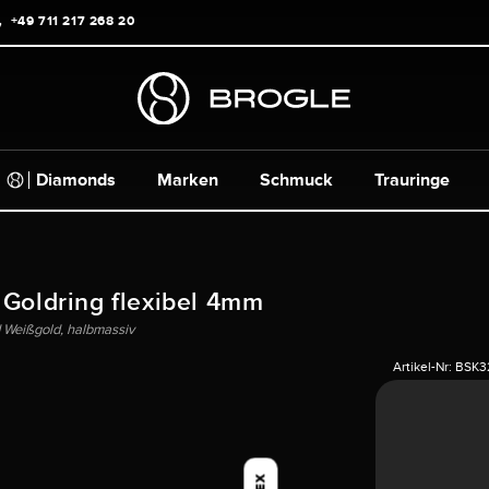
+49 711 217 268 20
Diamonds
Marken
Schmuck
Trauringe
 Goldring flexibel 4mm
 Weißgold, halbmassiv
Artikel-Nr:
BSK32