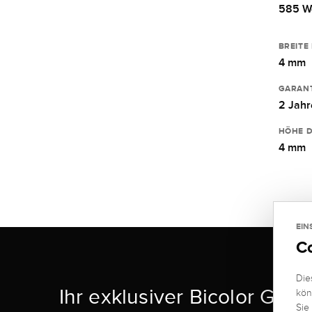
585 W
BREITE
4 mm
GARANT
2 Jahr
HÖHE D
4 mm
EIN
C
Die
Ihr exklusiver Bicolor Gold
kön
Sie