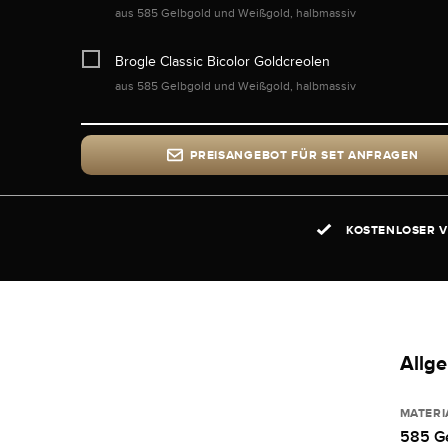
aus 585 Gelbgold und Weißgold, halbmassiv
Brogle Classic Bicolor Goldcreolen
aus 585 Gelbgold und Weißgold, halbmassiv
PREISANGEBOT FÜR SET ANFRAGEN
KOSTENLOSER V
Allg
MATERI
585 G