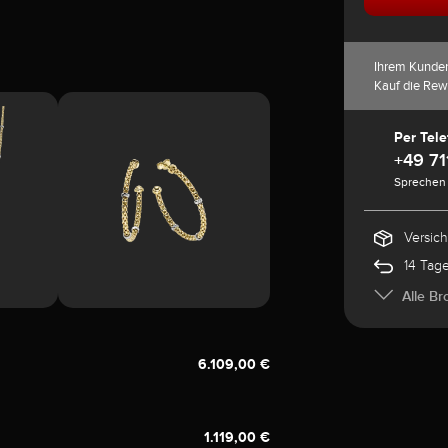
Ihrem Kunde
Kauf die Rew
Per Tele
+49 71
Sprechen 
Versic
14 Tag
Alle Br
6.109,00 €
1.119,00 €