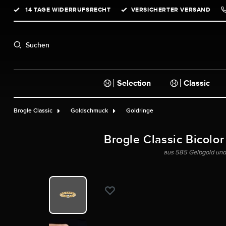
14 TAGE WIDERRUFSRECHT
VERSICHERTER VERSAND
springen
Zur Hauptnavigation springen
Suchen
Selection
Classic
Brogle Classic
Goldschmuck
Goldringe
Brogle Classic Bicolor
aus 585 Gelbgold und